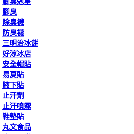
腳臭剋星
腳臭
除臭襪
防臭襪
三明治冰餅
好涼冰店
安全帽貼
易夏貼
腋下貼
止汗劑
止汗噴霧
鞋墊貼
丸文食品