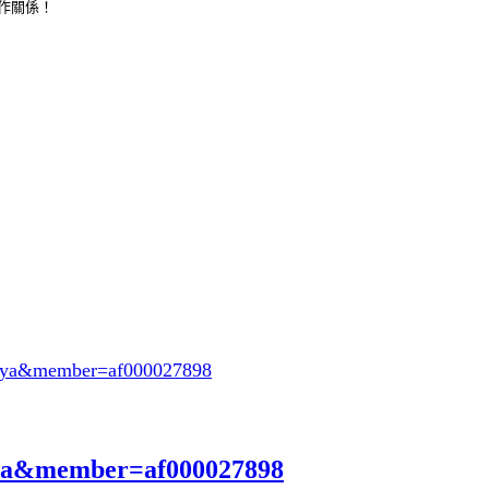
合作關係！
oeya&member=af000027898
eya&member=af000027898