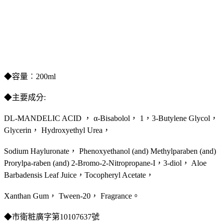
◆容量︰200ml
◆主要成分:
DL-MANDELIC ACID ， α-Bisabolol， 1，3-Butylene Glycol，
Glycerin， Hydroxyethyl Urea，
Sodium Hayluronate， Phenoxyethanol (and) Methylparaben (and)
Prorylpa-raben (and) 2-Bromo-2-Nitropropane-I，3-diol， Aloe
Barbadensis Leaf Juice，Tocopheryl Acetate，
Xanthan Gum， Tween-20， Fragrance。
◆市衛粧廣字第10107637號