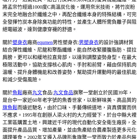
將孟宗竹經過1000度C高溫炭化後，運用奈米技術，將竹炭粉
末完全地融合於纖維之中，再配合纖維本身的特殊結構，可完
全發揮竹炭本身除臭功能的特性，並產生人體所需負離子與阻
絕電磁波，達到健康穿襪的舒適。
關於
塑身衣
廠商
equmen
男性塑身衣:
男塑身衣
的設計強調材質
結合彈性纖維、尼龍和聚酯纖維，能自然收緊腰腹脂肪、提拉
肩膀，更可以和緩地拉直背部，以達到調整姿勢身型。在最大
極限活動中，協助支撐核心肌肉、手肘和前臂，藉由保持肌肉
溫暖、提升身體機能和改善姿勢，幫助提升運動時的最佳肌能
和減少受傷風險。
關於
魚鬆
廠商
丸文
食品:
丸文食品
旗聚一堂創立於民國39年，
是台中一家近60年老字號的魚香世家，以新鮮味美、高品質的
旗魚鬆
而遠近馳名，由於口味、手藝傳統道地，貨真價實而供
不應求。1995年在創辦人梁火村的大力經營下，於台中縣大裡
工業區購置土地，興建近千坪的現代自動化安全衛生廠房，全
面提升產品品質、增加產量，並由魚產結合農產製造更多元化
調理美食。2002年又導入品牌形象旗聚一堂而致力於產品包裝