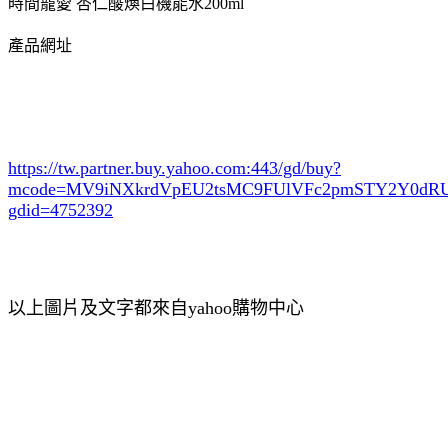
時間寵愛 杏仁酸煥白機能水200ml
產品網址
https://tw.partner.buy.yahoo.com:443/gd/buy?
mcode=MV9iNXkrdVpEU2tsMC9FUlVFc2pmSTY2Y0d
gdid=4752392
以上圖片及文字都來自yahoo購物中心