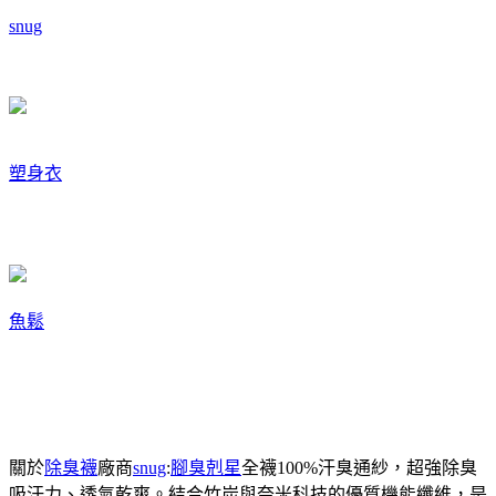
snug
塑身衣
魚鬆
關於
除臭襪
廠商
snug
:
腳臭剋星
全襪100%汗臭通紗，超強除臭
吸汗力、透氣乾爽。結合竹炭與奈米科技的優質機能纖維，是