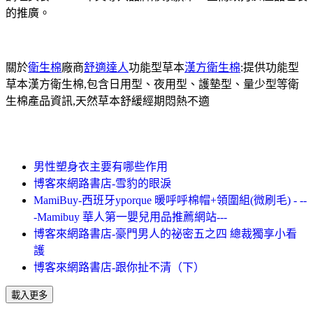
的推廣。
關於
衛生棉
廠商
舒適達人
功能型草本
漢方衛生棉
:提供功能型
草本漢方衛生棉,包含日用型、夜用型、護墊型、量少型等衛
生棉產品資訊,天然草本舒緩經期悶熱不適
男性塑身衣主要有哪些作用
博客來網路書店-雪豹的眼淚
MamiBuy-西班牙yporque 暖呼呼棉帽+領圍組(微刷毛) - --
-Mamibuy 華人第一嬰兒用品推薦網站---
博客來網路書店-豪門男人的祕密五之四 總裁獨享小看
護
博客來網路書店-跟你扯不清（下）
載入更多