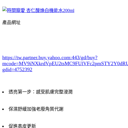
產品網址
https://tw.partner.buy.yahoo.com:443/gd/buy?
mcode=MV9iNXkrdVpEU2tsMC9FUlVFc2pmSTY2Y0d
gdid=4752392
透亮第一步：感受肌膚完整浸潤
保濕舒緩加強老廢角質代謝
促進表皮更新